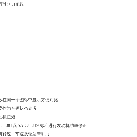
行驶阻力系数
放在同一个图标中显示方便对比
度作为车辆状态参考
动机扭矩
, JIS D 1001或 SAE J 1349 标准进行发动机功率修正
机转速，车速及轮边牵引力