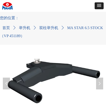
您的位置：
首页
ꄲ
举升机
ꄲ
双柱举升机
ꄲ
MA STAR 6.5 STOCK
（VP 451189）
넳
넲