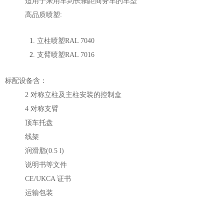
适用于乘用车到长轴距商务车的车型
高品质喷塑:
立柱喷塑RAL 7040
支臂喷塑RAL 7016
标配设备含：
2 对称立柱及主柱安装的控制盒
4 对称支臂
顶车托盘
线架
润滑脂(0.5 l)
说明书等文件
CE/UKCA 证书
运输包装